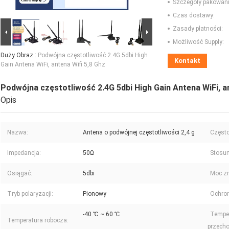
Szczegóły pakowani
Czas dostawy:
Zasady płatności:
Możliwość Supply:
Duży Obraz :
Podwójna częstotliwość 2.4G 5dbi High
Kontakt
Gain Antena WiFi, antena Wifi 5,8 Ghz
Podwójna częstotliwość 2.4G 5dbi High Gain Antena WiFi, an
Opis
Nazwa:
Antena o podwójnej częstotliwości 2,4 g
Często
Impedancja:
50Ω
Stosune
Osiągać:
5dbi
Moc z
Tryb polaryzacji:
Pionowy
Ochron
-40 ℃ ~ 60 ℃
Tempe
Temperatura robocza:
przech