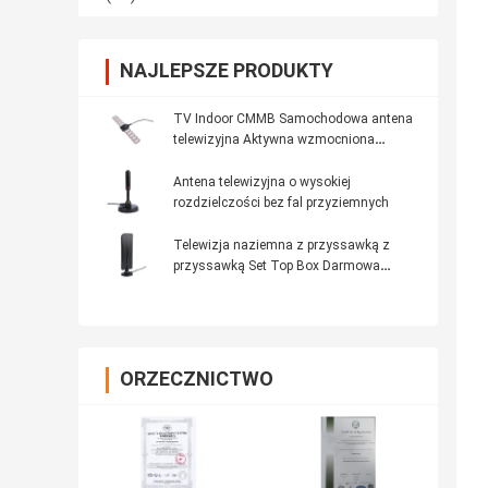
NAJLEPSZE PRODUKTY
TV Indoor CMMB Samochodowa antena
telewizyjna Aktywna wzmocniona
antena sygnałowa Antena krosowa
Antena telewizyjna o wysokiej
rozdzielczości bez fal przyziemnych
Telewizja naziemna z przyssawką z
przyssawką Set Top Box Darmowa
zewnętrzna cyfrowa antena telewizyjna
ORZECZNICTWO