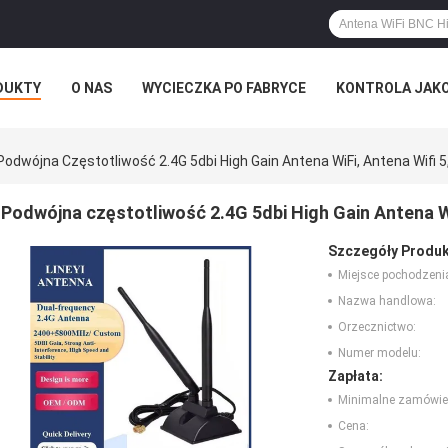
DUKTY
O NAS
WYCIECZKA PO FABRYCE
KONTROLA JAK
Podwójna Częstotliwość 2.4G 5dbi High Gain Antena WiFi, Antena Wifi 5
Podwójna częstotliwość 2.4G 5dbi High Gain Antena Wi
Szczegóły Produk
Miejsce pochodzeni
Nazwa handlowa:
Orzecznictwo:
Numer modelu:
Zapłata:
Minimalne zamówie
Cena: