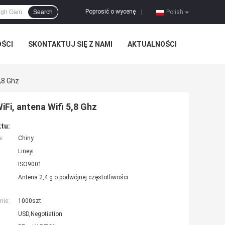
Poprosić o wycenę
Search
|
Polish
OŚCI
SKONTAKTUJ SIĘ Z NAMI
AKTUALNOŚCI
,8 Ghz
Fi, antena Wifi 5,8 Ghz
tu:
a:
Chiny
Lineyi
ISO9001
Antena 2,4 g o podwójnej częstotliwości
nie:
1000szt
USD,Negotiation