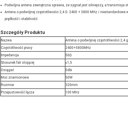
Podwójna antena zewnętrzna sprawia, że ​​sygnał jest silniejszy, a transmisja s
Antena o podwójnej częstotliwości 2,4 G: 2400 + 5800 MHz / niestandardowe 
prędkość i stabilność.
Szczegóły Produktu
Nazwa
Antena o podwójnej częstotliwości 2,4 g
Częstotliwość pracy
2400+5800MHz
Impedancja
50Ω
Stosunek fali stojącej
≤1,5
Osiągać
5dbi
Moc znamionowa
50W
Rozmiar
320mm
Przepustowość łącza
100 MHz