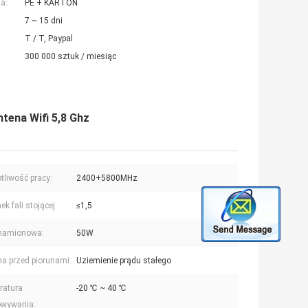
a:
PE + KARTON
7 ~ 15 dni
T / T, Paypal
300 000 sztuk / miesiąc
tena Wifi 5,8 Ghz
tliwość pracy:
2400+5800MHz
k fali stojącej:
≤1,5
namionowa:
50W
a przed piorunami:
Uziemienie prądu stałego
ratura
-20 ℃ ~ 40 ℃
owywania: