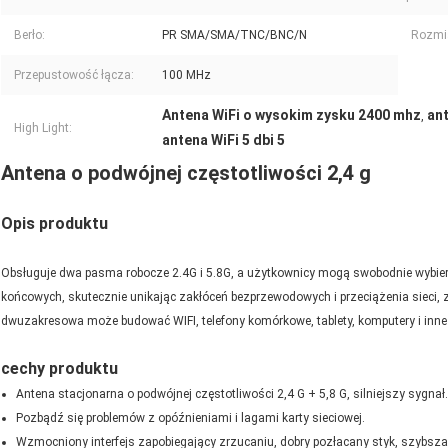
Berło:
PR SMA/SMA/TNC/BNC/N
Rozmi
Przepustowość łącza:
100 MHz
Antena WiFi o wysokim zysku 2400 mhz
an
,
High Light:
antena WiFi 5 dbi 5
Antena o podwójnej częstotliwości 2,4 g
Opis produktu
Obsługuje dwa pasma robocze 2.4G i 5.8G, a użytkownicy mogą swobodnie wybier
końcowych, skutecznie unikając zakłóceń bezprzewodowych i przeciążenia sieci, z b
dwuzakresowa może budować WIFI, telefony komórkowe, tablety, komputery i inne 
cechy produktu
Antena stacjonarna o podwójnej częstotliwości 2,4 G + 5,8 G, silniejszy sygnał.
Pozbądź się problemów z opóźnieniami i lagami karty sieciowej.
Wzmocniony interfejs zapobiegający zrzucaniu, dobry pozłacany styk, szybsza