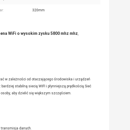
ar:
320mm
tena WiFi o wysokim zysku 5800 mhz mhz
,
ać w zależności od otaczającego środowiska i urządzeń
ardziej stabilną siecią WIFI i płynniejszą prędkością.Sieć
osoby, aby dzielić się większym szczęściem.
 transmisja danych.