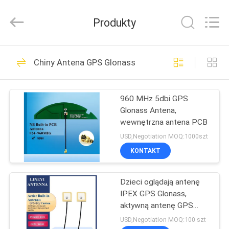
WiFi
o
wysokim
Produkty
wzmocnieniu
dostawca.
Copyright
©
2021
DOM
112
-
2022
Chiny Antena GPS Glonass
highgain-
Antena WiFi o
antenna.com.
All
PRODUKTY
Rights
wysokim
Reserved.
960 MHz 5dbi GPS
Glonass Antena,
wzmocnieniu
O
wewnętrzna antena PCB
NAS
USD,Negotiation MOQ:1000szt
KONTAKT
31
WYCIECZKA
Dzieci oglądają antenę
PO
Anteny GSM
IPEX GPS Glonass,
FABRYCE
aktywną antenę GPS
Glonass 28dbi
USD,Negotiation MOQ:100 szt