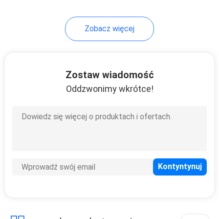
128
Zobacz więcej
Wiązka przewodów
kablowych
Zostaw wiadomość
Oddzwonimy wkrótce!
11
Złącza karty SIM