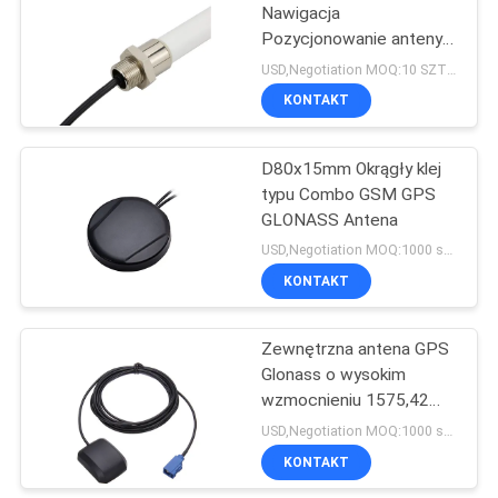
Nawigacja
Pozycjonowanie anteny
1
Wylot ogonowy FME
USD,Negotiation MOQ:10 SZTUK
Częstotliwość SMA
KONTAKT
Antena 868 MHz
D80x15mm Okrągły klej
typu Combo GSM GPS
GLONASS Antena
USD,Negotiation MOQ:1000 sztuk
KONTAKT
75
Zewnętrzna antena GPS
Złącza rf SMA
Glonass o wysokim
wzmocnieniu 1575,42
MHz do samochodu
USD,Negotiation MOQ:1000 sztuk
KONTAKT