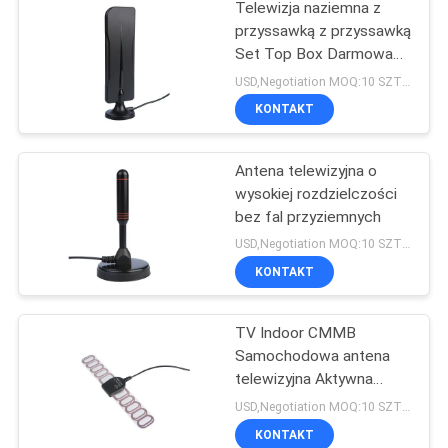
Telewizja naziemna z
przyssawką z przyssawką
Set Top Box Darmowa
zewnętrzna cyfrowa
USD,Negotiation MOQ:10 SZTUK
antena telewizyjna
KONTAKT
Antena telewizyjna o
wysokiej rozdzielczości
bez fal przyziemnych
USD,Negotiation MOQ:10 SZTUK
KONTAKT
TV Indoor CMMB
Samochodowa antena
telewizyjna Aktywna
wzmocniona antena
USD,Negotiation MOQ:10 SZTUK
sygnałowa Antena
KONTAKT