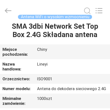
High
Gain
dostawca.
Copyright
©
Antena WiFi o wysokim wzmocnieniu
2021
-
2025
SMA 3dbi Network Set Top
DOM
Xiamen
Lineyi
Box 2.4G Składana antena
Electronics.
All
Rights
PRODUKTY
Reserved.
Developed
by
Miejsce
Chiny
ECER
pochodzenia:
O
NAS
Nazwa
Lineyi
handlowa:
Orzecznictwo:
ISO9001
WYCIECZKA
PO
Numer modelu:
Antena do dekodera sieciowego 2.4G
FABRYCE
Minimalne
1000szt
zamówienie: