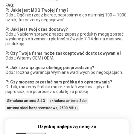
FAQ:
P: Jakie jest MOQ Twojej firmy?
Odp .: Ogólnie rzecz biorąc, poprosimy o co najmniej 100 ~ 1000
sztuk, to możemy negocjować.
P: Jaki jest twój czas dostawy?
Odp .: Najpierw sprawdź nasze zapasy, produkty mogą zostać
wysłane po otrzymaniu płatności.Zwykle 7-14 dni na masową
produkcję.
P: Czy Twoja firma może zaakceptować dostosowywanie?
Odp .: Witamy OEM i ODM.
P: Jak rozwiązujesz obsługę posprzedażną?
Odp.: roczna gwarancja.Wymiana wadliwych po negocjacjach.
P: Czy możesz przesłać nam próbkę do opracowania?
O: Tak, możemy.Próbka może zostać wysłana, gdy o to
poprosisz, ale poprosisz o opłatę za próbkę.
Składana antena 2.4G
składana antena 3dbi
antena sieci bezprzewodowej 2500 MHz;
Uzyskaj najlepszą cenę za