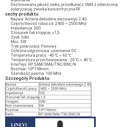
wykonanie.
Dostosowana jakość seiko, przedłużacz SMA z odwróconą
polaryzacją, zworka koncentryczna RF.
cechy produktu
Nazwa: Antena dekodera sieciowego 2.4G
Częstotliwość robocza: 2400 ~ 2500 MHz
Impedancja: 50Ω
Stosunek fali stojącej: ≤1,5
Zysk: 5dbi
Moc: 5W
Tryb polaryzacji: Pionowy
Ochrona odgromowa: uziemienie DC
Temperatura pracy: -40 ℃ ~ 60 ℃
Temperatura przechowywania: -20 ℃ ~ 40 ℃
Interfejs: RP SAM/SMA/TNC/BNC/N
Rozmiar: 10*198mm
Szerokość pasma: 100 MHz
Szczegóły Produktu
Nazwa
Antena dekodera sieciowego 2.4G
Częstotliwość pracy
2400 ~ 2500 MHz
Impedancja
50Ω
Stosunek fali stojącej
≤1,5
Osiągać
3dbi
Moc znamionowa
5W
Rozmiar
10*198mm
Berło
RP SAM/SMA/TNC/BNC/N