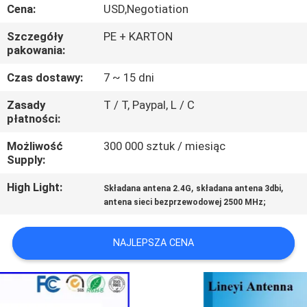
KONTROLA
Cena:
USD,Negotiation
JAKOŚCI
Szczegóły
PE + KARTON
pakowania:
SKONTAKTUJ
Czas dostawy:
7 ~ 15 dni
SIĘ
Zasady
T / T, Paypal, L / C
płatności:
Z
NAMI
Możliwość
300 000 sztuk / miesiąc
Supply:
AKTUALNOŚCI
High Light:
,
,
Składana antena 2.4G
składana antena 3dbi
antena sieci bezprzewodowej 2500 MHz;
PRZYPADKI
NAJLEPSZA CENA
SITEMAP