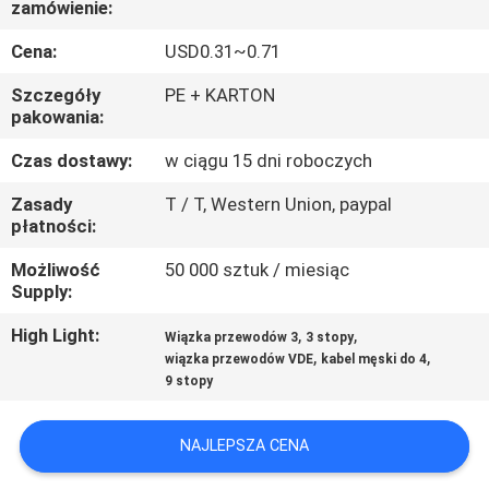
zamówienie:
KONTROLA
JAKOŚCI
Cena:
USD0.31~0.71
Szczegóły
PE + KARTON
SKONTAKTUJ
pakowania:
SIĘ
Czas dostawy:
w ciągu 15 dni roboczych
Z
Zasady
T / T, Western Union, paypal
płatności:
NAMI
Możliwość
50 000 sztuk / miesiąc
Supply:
AKTUALNOŚCI
High Light:
,
,
Wiązka przewodów 3
3 stopy
,
,
wiązka przewodów VDE
kabel męski do 4
PRZYPADKI
9 stopy
SITEMAP
NAJLEPSZA CENA