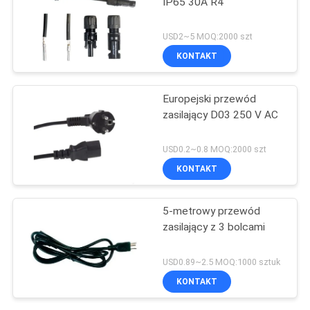
IP65 30A R4
USD2~5 MOQ:2000 szt
KONTAKT
Europejski przewód
zasilający D03 250 V AC
USD0.2~0.8 MOQ:2000 szt
KONTAKT
5-metrowy przewód
zasilający z 3 bolcami
USD0.89~2.5 MOQ:1000 sztuk
KONTAKT