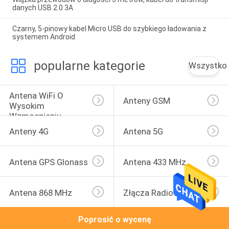
danych USB 2.0 3A
Czarny, 5-pinowy kabel Micro USB do szybkiego ładowania z
systemem Android
popularne kategorie
Wszystko
Antena WiFi O 
Anteny GSM
Wysokim 
Wzmocnieniu
Anteny 4G
Antena 5G
Antena GPS Glonass
Antena 433 MHz
Antena 868 MHz
Złącza Radiowe
Poprosić o wycenę