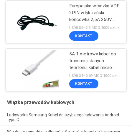
Europejska wtyczka VDE
2PIN wtyk żeński
końcówka 2,5A 250V
przewód zasilający do
USD0.85~2.3 MOQ:1000 sztuk
grzejnika
KONTAKT
5A 1 metrowy kabel do
transmisji danych
telefonu, kabel micro
USB z PVC
USD0.34~0.69 MOQ:1000 sztuk
KONTAKT
Wiązka przewodów kablowych
Ładowarka Samsung Kabel do szybkiego ładowania Android
typu C.
Wiązka przewodów o długości 3 metrów, kabel do transmisji