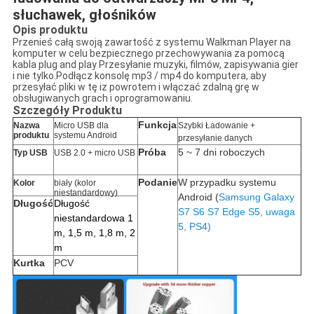
słuchawek, głośników
Opis produktu
Przenieś całą swoją zawartość z systemu Walkman Player na
komputer w celu bezpiecznego przechowywania za pomocą
kabla plug and play Przesyłanie muzyki, filmów, zapisywania gier
i nie tylko.Podłącz konsolę mp3 / mp4 do komputera, aby
przesyłać pliki w tę iz powrotem i włączać zdalną grę w
obsługiwanych grach i oprogramowaniu.
Szczegóły Produktu
Funkcja
Nazwa
Micro USB dla
Szybki
Ładowanie +
produktu
systemu Android
przesyłanie danych
Próba
5 ~ 7 dni roboczych
Typ USB
USB 2.0 + micro USB
Podanie
W przypadku systemu
Kolor
biały (kolor
niestandardowy)
Android (
Samsung Galaxy
Długość
Długość
S7 S6 S7 Edge S5, uwaga
niestandardowa 1
5, PS4)
m, 1,5 m, 1,8 m, 2
m
Kurtka
PCV