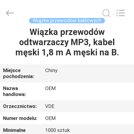
Electronics.
All
Rights
Reserved.
Developed
Wiązka przewodów kablowych
by
ECER
Wiązka przewodów
DOM
odtwarzaczy MP3, kabel
PRODUKTY
męski 1,8 m A męski na B.
O
Miejsce
Chiny
pochodzenia:
NAS
Nazwa
OEM
handlowa:
WYCIECZKA
Orzecznictwo:
VDE
PO
FABRYCE
Numer modelu:
OEM
Minimalne
1000 sztuk